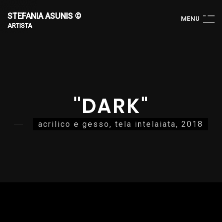
STEFANIA ASUNIS ©
M
E
N
U
ARTISTA
"DARK"
acrilico e gesso, tela intelaiata, 2018