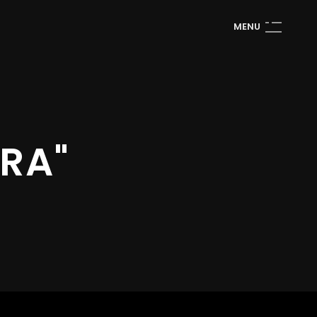
M
E
N
U
RA"