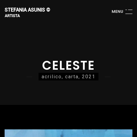
STEFANIA ASUNIS ©
M
E
N
U
ARTISTA
CELESTE
acrilico, carta, 2021