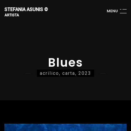
STEFANIA ASUNIS ©
M
E
N
U
ARTISTA
Blues
acrilico, carta, 2023