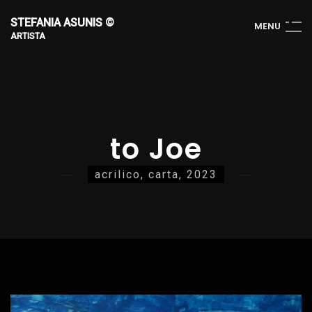
STEFANIA ASUNIS ©
M
E
N
U
ARTISTA
to Joe
acrilico, carta, 2023